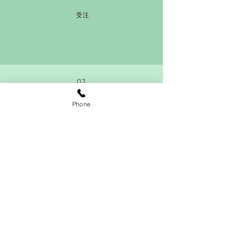
受注
03
Phone
注文家具の製作
及び、
家具修理・復元・補修
04
納品