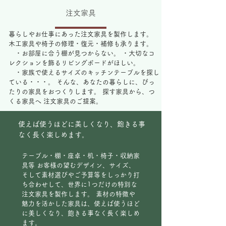
注文家具
暮らしやお仕事にあった注文家具を製作します。
木工家具や椅子の修理・復元・補修も承ります。
・お部屋に合う棚が見つからない。 ・大切なコ
レクションを飾るリビングボードがほしい。
・家族で使えるサイズのキッチンテーブルを探し
ている・・・。 そんな、あなたの暮らしに、ぴっ
たりの家具をおつくりします。 探す家具から、つ
くる家具へ 注文家具のご提案。
使えば使うほどに美しくなり、飽きる事
なく長く楽しめます。
テーブル・棚・座卓・机・椅子・収納家
具等 お客様の望むデザイン、サイズ、
そして素材選びやご予算等をしっかり打
ち合わせして、世界に1つだけの特別な
注文家具を製作します。 素材の特徴や
魅力を活かした家具は、使えば使うほど
に美しくなり、飽きる事なく長く楽しめ
ます。